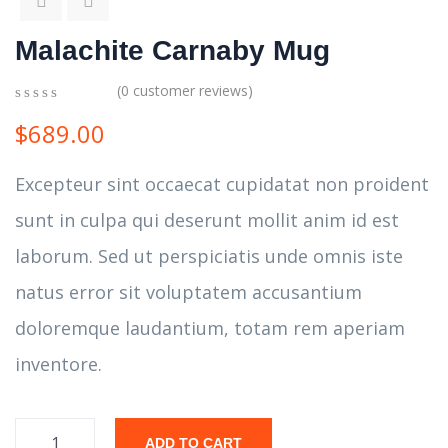
Malachite Carnaby Mug
(
0
customer reviews)
0
5
0
$
689.00
out
of
based
Excepteur sint occaecat cupidatat non proident
on
customer
sunt in culpa qui deserunt mollit anim id est
ratings
laborum. Sed ut perspiciatis unde omnis iste
natus error sit voluptatem accusantium
doloremque laudantium, totam rem aperiam
inventore.
ADD TO CART