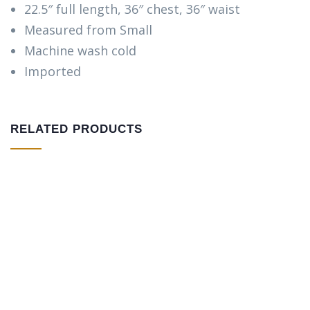
22.5″ full length, 36″ chest, 36″ waist
Measured from Small
Machine wash cold
Imported
RELATED PRODUCTS
$
500.00
–
$
898.00
Bird House Cuckoo Clock